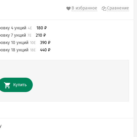
В избранное
Сравнение
овку 4 унций
180
₽
4Е
овку 7 унций
210
₽
7Е
овку 10 унций
390
₽
10Е
овку 18 унций
440
₽
18Е
Купить
у