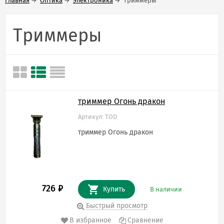
Главная
→
Оптика
→
Электроника
→
Триммеры
Триммеры
триммер Огонь дракон
Артикул: TOD
триммер Огонь дракон
726
₽
Купить
В наличии
Быстрый просмотр
В избранное
Сравнение