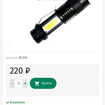
BL510
Артикул:
220
₽
-
+
Купить
В наличии