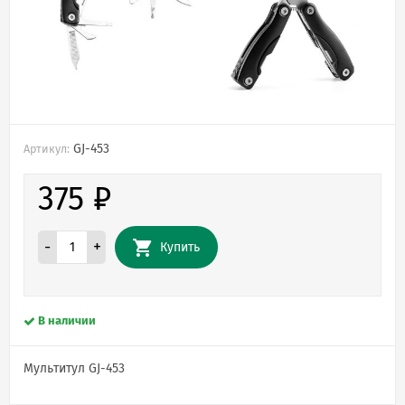
GJ-453
Артикул:
375
₽
-
+
Купить
В наличии
Мультитул GJ-453