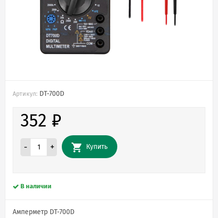
DT-700D
Артикул:
352
₽
-
+
Купить
В наличии
Амперметр DT-700D